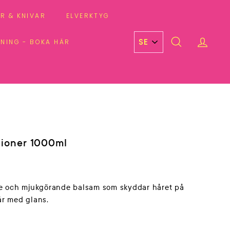
R & KNIVAR
ELVERKTYG
DNING - BOKA HÄR
SEARCH
ACCO
tioner 1000ml
e och mjukgörande balsam som skyddar håret på
hår med glans.