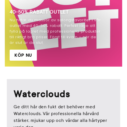
40-50% RABATT OUTLET
Nu hittar du massor av salongsfavoriter i vår
outlet med 40–50% rabatt. Perfekt läge att
fylla på lagret med professionella produkter
till riktigt bra priser. Först till kvarn – när de
är slut är de slut.
KÖP NU
Waterclouds
Ge ditt hår den fukt det behöver med
Waterclouds. Vår professionella hårvård
stärker, mjukar upp och vårdar alla hårtyper
varje dag.