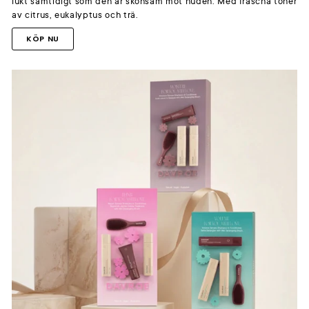
lukt samtidigt som den är skonsam mot huden. Med fräscha toner
av citrus, eukalyptus och trä.
KÖP NU