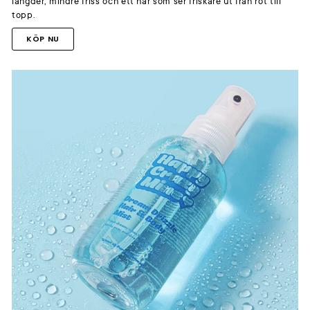
längder, mindre friss och ett hår som ser friskare ut från rot till
topp.
KÖP NU