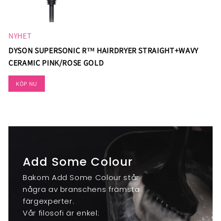
NYHET
DYSON SUPERSONIC R™ HAIRDRYER STRAIGHT+WAVY
CERAMIC PINK/ROSE GOLD
KÖP NU
Add Some Colour
Bakom Add Some Colour står
några av branschens främsta
färgexperter.
Vår filosofi är enkel: