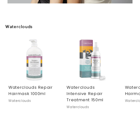
Waterclouds
Waterclouds Repair
Waterclouds
Waterc
Hairmask 1000ml
Intensive Repair
Hairm
Treatment 150ml
Waterclouds
Watercl
Waterclouds