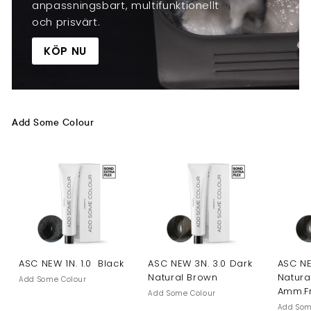
anpassningsbart, multifunktionellt
och prisvärt.
KÖP NU
Add Some Colour
ASC NEW 1N. 1.0 Black
ASC NEW 3N. 3.0 Dark
ASC NE
Natural Brown
Natura
Add Some Colour
Amm.F
Add Some Colour
Add Som