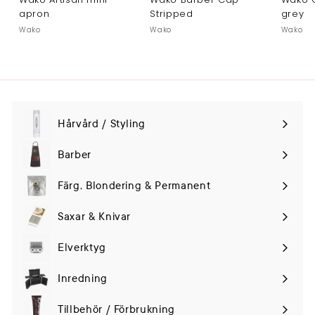
apron
Stripped
grey
Wako
Wako
Wako
Hårvård / Styling
Expand
submenu
Barber
Färg, Blondering & Permanent
Saxar & Knivar
Elverktyg
Expand
submenu
Inredning
Tillbehör / Förbrukning