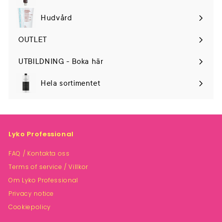
Hudvård
Expand
submenu
OUTLET
UTBILDNING - Boka här
Hela sortimentet
Lyko Professional
FAQ / Kontakta oss
Terms of service / Villkor
Om Lyko Professional
Privacy notice
Cookiepolicy