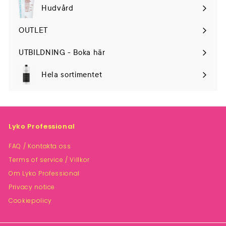
Hudvård
Expand
submenu
OUTLET
UTBILDNING - Boka här
Hela sortimentet
Lyko Professional
FAQ / Kontakta oss
Terms of service / Villkor
Om Lyko Professional
Privacy notice
Cookiepolicy