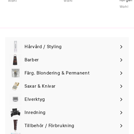
Wahl
Wahl
Wahl
Hårvård / Styling
Expand
submenu
Barber
Färg, Blondering & Permanent
Saxar & Knivar
Elverktyg
Expand
submenu
Inredning
Tillbehör / Förbrukning