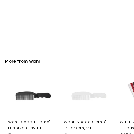
Wahl Gummimatta
Wahl
More from
Wahl
Wahl "Speed Comb"
Wahl "Speed Comb"
Wahl 1
Frisörkam, svart
Frisörkam, vit
Frisör
färger