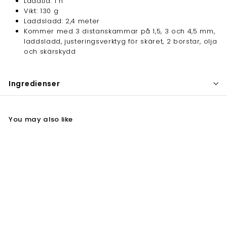
Laddtid: 1 h
Vikt: 130 g
Laddsladd: 2,4 meter
Kommer med 3 distanskammar på 1,5, 3 och 4,5 mm,
laddsladd, justeringsverktyg för skäret, 2 borstar, olja
och skärskydd
Ingredienser
You may also like
Wahl A.Lign