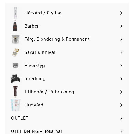
Hårvård / Styling
Expand
submenu
Barber
Färg, Blondering & Permanent
Saxar & Knivar
Elverktyg
Expand
submenu
Inredning
Tillbehör / Förbrukning
Hudvård
Expand
submenu
OUTLET
UTBILDNING - Boka här