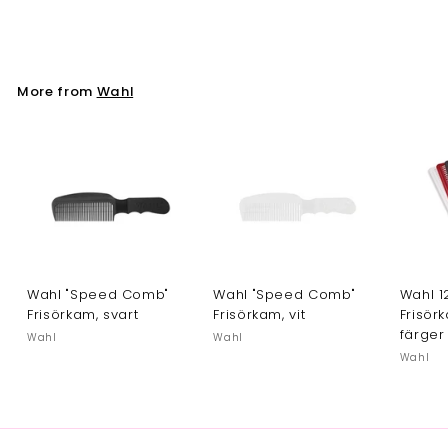
Wahl
More from
Wahl
Wahl "Speed Comb"
Wahl "Speed Comb"
Wahl 1
Frisörkam, svart
Frisörkam, vit
Frisör
färger
Wahl
Wahl
Wahl