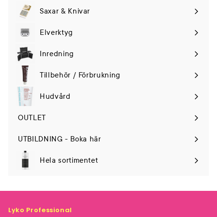
Saxar & Knivar
Elverktyg
Expand
submenu
Inredning
Tillbehör / Förbrukning
Hudvård
Expand
submenu
OUTLET
UTBILDNING - Boka här
Hela sortimentet
Lyko Professional