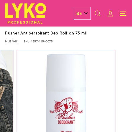
Skip
L
to
y
content
SEARCH
ACCOUN
SITE 
k
o
Pusher Antiperspirant Deo Roll-on 75 ml
P
Pusher
SKU:
1257-115-0075
r
o
f
e
s
s
i
o
n
a
l