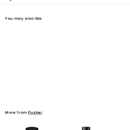
You may also like
Pusher Antiperspirant
Deo Roll-on 75 ml
Pusher
More from
Pusher