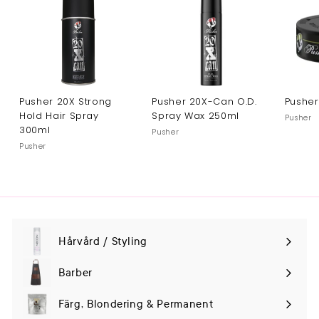
Pusher 20X Strong
Pusher 20X-Can O.D.
Pusher
Hold Hair Spray
Spray Wax 250ml
Pusher
300ml
Pusher
Pusher
Hårvård / Styling
Expand
submenu
Barber
Färg, Blondering & Permanent