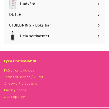
Hudvård
Expand
submenu
OUTLET
UTBILDNING - Boka här
Hela sortimentet
Lyko Professional
FAQ / Kontakta oss
Terms of service / Villkor
Om Lyko Professional
Privacy notice
Cookiepolicy