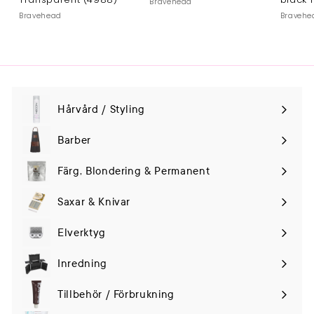
Bravehead
Bravehead
Bravehe
Hårvård / Styling
Expand
submenu
Barber
Färg, Blondering & Permanent
Saxar & Knivar
Elverktyg
Expand
submenu
Inredning
Tillbehör / Förbrukning