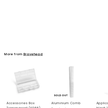
Postich pin, black, 55
Bravehead
More from
Bravehead
SOLD OUT
Accessories Box
Aluminium Comb
Applica
Transparent (4988)
black 