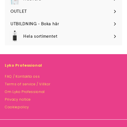
Expand
submenu
OUTLET
UTBILDNING - Boka här
Hela sortimentet
Lyko Professional
FAQ / Kontakta oss
Terms of service / Villkor
Om Lyko Professional
Privacy notice
Cookiepolicy