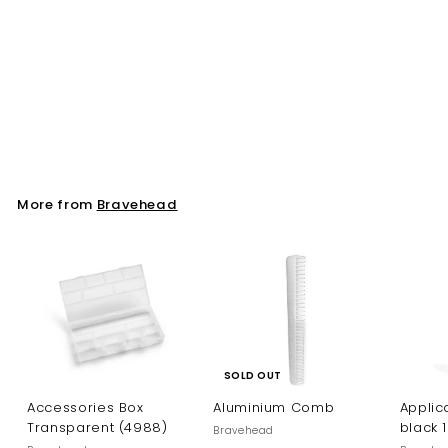
Ondufix, gold, 68
Bravehead
More from
Bravehead
SOLD OUT
Accessories Box
Aluminium Comb
Applica
Transparent (4988)
black 
Bravehead