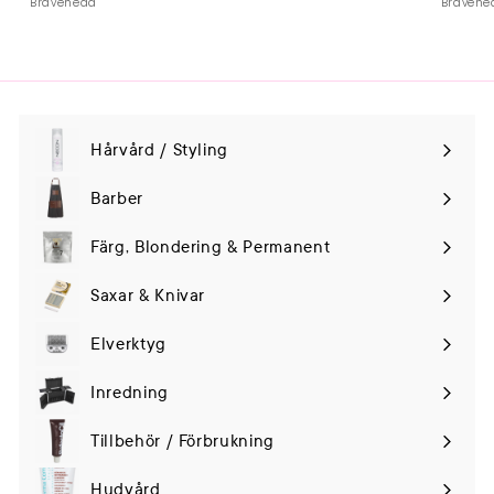
Bravehead
Bravehe
Hårvård / Styling
Expand
submenu
Barber
Färg, Blondering & Permanent
Saxar & Knivar
Elverktyg
Expand
submenu
Inredning
Tillbehör / Förbrukning
Hudvård