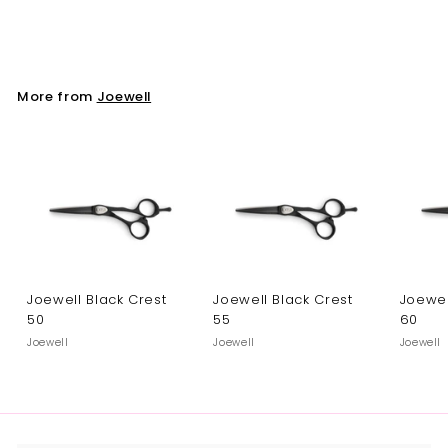
Joewell
More from
Joewell
Joewell Black Crest
Joewell Black Crest
Joewel
50
55
60
Joewell
Joewell
Joewell