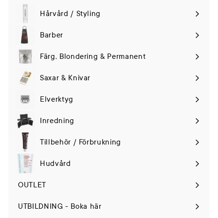
Hårvård / Styling
Expand
submenu
Barber
Färg, Blondering & Permanent
Saxar & Knivar
Elverktyg
Expand
submenu
Inredning
Tillbehör / Förbrukning
Hudvård
Expand
submenu
OUTLET
UTBILDNING - Boka här