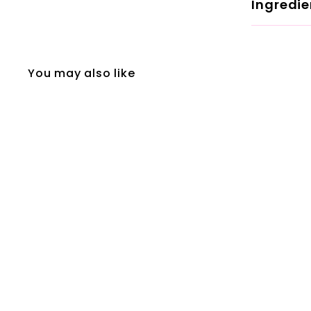
Ingredie
You may also like
Fanola Wonder No
Yellow Shampoo
Softness And Shine
1000 ml