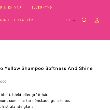
R & KNIVAR
ELVERKTYG
DNING - BOKA HÄR
SEARCH
ACCO
o Yellow Shampoo Softness And Shine
1000
blont, blekt eller grått hår.
gment som minskar oönskade gula toner.
och strålande glans.