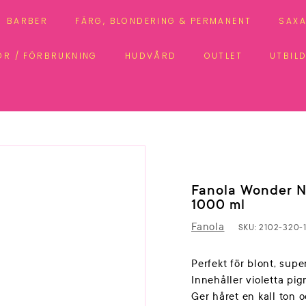
BARBER
FÄRG, BLONDERING & PERMANENT
SAXA
ÖR / FÖRBRUKNING
HUDVÅRD
OUTLET
UTBIL
Fanola Wonder N
1000 ml
Fanola
SKU:
2102-320-
Perfekt för blont, super
Innehåller violetta pi
Ger håret en kall ton 