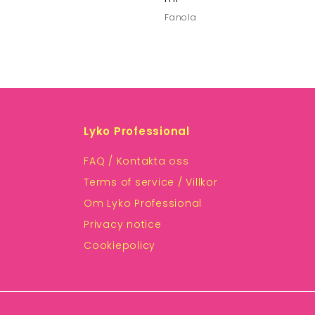
Fanola
Lyko Professional
FAQ / Kontakta oss
Terms of service / Villkor
Om Lyko Professional
Privacy notice
Cookiepolicy