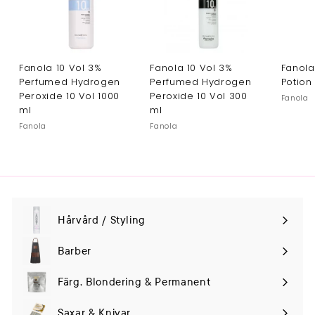
Fanola 10 Vol 3%
Fanola 10 Vol 3%
Fanola
Perfumed Hydrogen
Perfumed Hydrogen
Potion
Peroxide 10 Vol 1000
Peroxide 10 Vol 300
Fanola
ml
ml
Fanola
Fanola
Hårvård / Styling
Expand
submenu
Barber
Färg, Blondering & Permanent
Saxar & Knivar