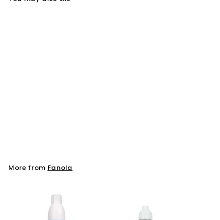
Fanola Colorzoom
10.0 Hair Colouring
Cream 100 ml
Fanola
More from
Fanola