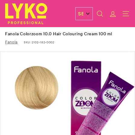
Skip
L
to
y
content
SEARCH
ACCOUN
SITE 
k
o
Fanola Colorzoom 10.0 Hair Colouring Cream 100 ml
P
Fanola
SKU:
2102-182-0002
r
o
f
e
s
s
i
o
n
a
l