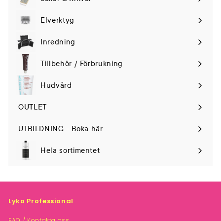
Elverktyg
Expand
submenu
Inredning
Tillbehör / Förbrukning
Hudvård
Expand
submenu
OUTLET
UTBILDNING - Boka här
Hela sortimentet
Lyko Professional
FAQ / Kontakta oss