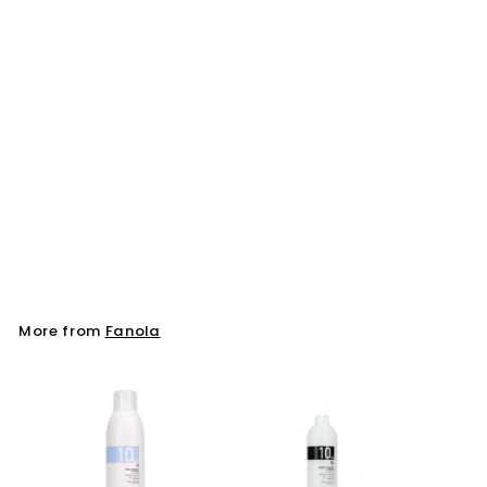
Fanola Color Mask
Clover Green 200ml
Fanola
More from
Fanola