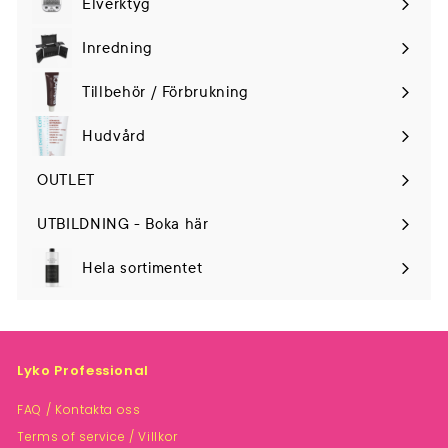
Elverktyg
Expand
submenu
Inredning
Tillbehör / Förbrukning
Hudvård
Expand
submenu
OUTLET
UTBILDNING - Boka här
Hela sortimentet
Lyko Professional
FAQ / Kontakta oss
Terms of service / Villkor