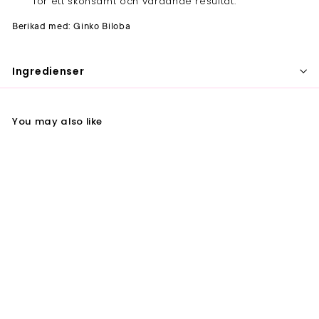
för ett skonsamt och vårdande resultat.
Berikad med: Ginko Biloba
Ingredienser
You may also like
Fanola Color 9.3
Colouring Cream 100
ml
Fanola