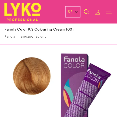
Skip
L
to
y
content
SEARCH
ACCOUN
SITE 
k
o
Fanola Color 9.3 Colouring Cream 100 ml
P
Fanola
SKU:
2102-180-0110
r
o
f
e
s
s
i
o
n
a
l