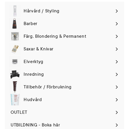
Hårvård / Styling
Expand
submenu
Barber
Färg, Blondering & Permanent
Saxar & Knivar
Elverktyg
Expand
submenu
Inredning
Tillbehör / Förbrukning
Hudvård
Expand
submenu
OUTLET
UTBILDNING - Boka här