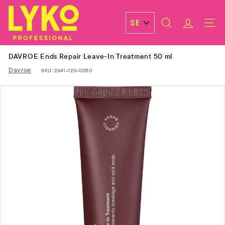
Skip
L
to
y
content
SEARCH
ACCOUN
SITE 
k
o
DAVROE Ends Repair Leave-In Treatment 50 ml
P
Davroe
SKU:
2641-120-0050
r
o
f
e
s
s
i
o
n
a
l