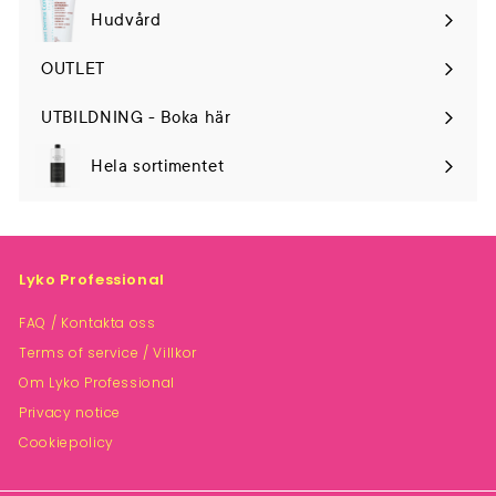
Hudvård
Expand
submenu
OUTLET
UTBILDNING - Boka här
Hela sortimentet
Lyko Professional
FAQ / Kontakta oss
Terms of service / Villkor
Om Lyko Professional
Privacy notice
Cookiepolicy