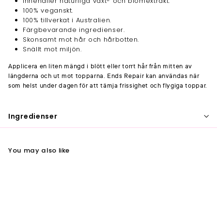
Innehåller naturliga växt- och blomextrakt.
100% veganskt.
100% tillverkat i Australien.
Färgbevarande ingredienser.
Skonsamt mot hår och hårbotten.
Snällt mot miljön.
Applicera en liten mängd i blött eller torrt hår från mitten av
längderna och ut mot topparna. Ends Repair kan användas när
som helst under dagen för att tämja frissighet och flygiga toppar.
Ingredienser
You may also like