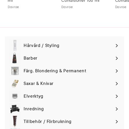
ml
Conditioner 100 ml
Condit
Davroe
Davroe
Davroe
Hårvård / Styling
Expand
submenu
Barber
Färg, Blondering & Permanent
Saxar & Knivar
Elverktyg
Expand
submenu
Inredning
Tillbehör / Förbrukning