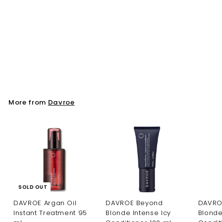
DAVROE Ends Repair
Leave-In Treatment
50 ml
Davroe
More from
Davroe
SOLD OUT
DAVROE Argan Oil
DAVROE Beyond
DAVRO
Instant Treatment 95
Blonde Intense Icy
Blonde