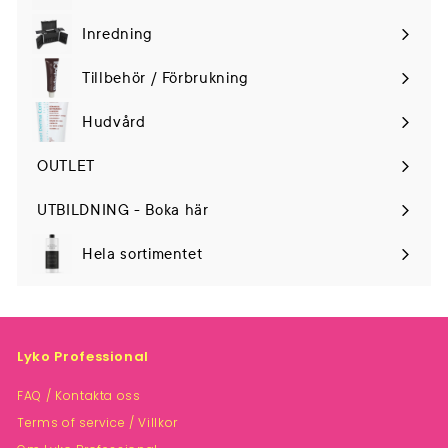
Expand
submenu
Inredning
Tillbehör / Förbrukning
Hudvård
Expand
submenu
OUTLET
UTBILDNING - Boka här
Hela sortimentet
Lyko Professional
FAQ / Kontakta oss
Terms of service / Villkor