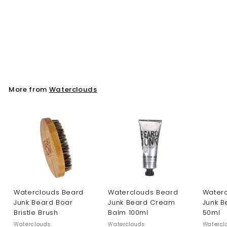
Waterclouds Repair
Shampoo 1000ml
Waterclouds
More from
Waterclouds
Waterclouds Beard
Waterclouds Beard
Water
Junk Beard Boar
Junk Beard Cream
Junk B
Bristle Brush
Balm 100ml
50ml
Waterclouds
Waterclouds
Watercl