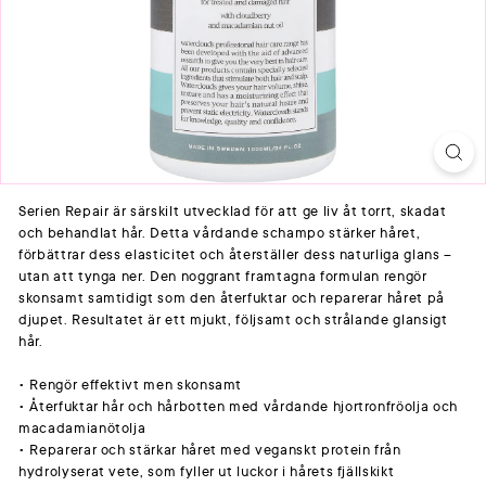
Serien Repair är särskilt utvecklad för att ge liv åt torrt, skadat
och behandlat hår. Detta vårdande schampo stärker håret,
förbättrar dess elasticitet och återställer dess naturliga glans –
utan att tynga ner. Den noggrant framtagna formulan rengör
skonsamt samtidigt som den återfuktar och reparerar håret på
djupet. Resultatet är ett mjukt, följsamt och strålande glansigt
hår.
• Rengör effektivt men skonsamt
• Återfuktar hår och hårbotten med vårdande hjortronfröolja och
macadamianötolja
• Reparerar och stärkar håret med veganskt protein från
hydrolyserat vete, som fyller ut luckor i hårets fjällskikt