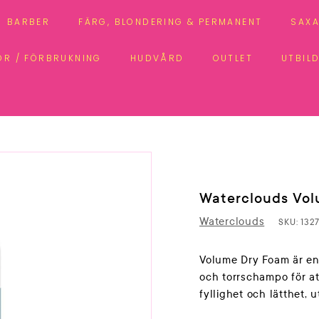
BARBER
FÄRG, BLONDERING & PERMANENT
SAXA
ÖR / FÖRBRUKNING
HUDVÅRD
OUTLET
UTBIL
Waterclouds Vol
Waterclouds
SKU:
132
Volume Dry Foam är en
och torrschampo för at
fyllighet och lätthet, 