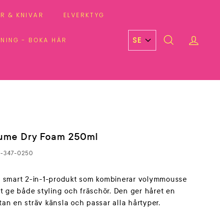
R & KNIVAR
ELVERKTYG
DNING - BOKA HÄR
SEARCH
ACCO
ume Dry Foam 250ml
7-347-0250
 smart 2-in-1-produkt som kombinerar volymmousse
t ge både styling och fräschör. Den ger håret en
utan en sträv känsla och passar alla hårtyper.