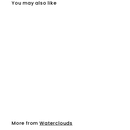
You may also like
Waterclouds Volume
Dry Foam 250ml
Waterclouds
More from
Waterclouds