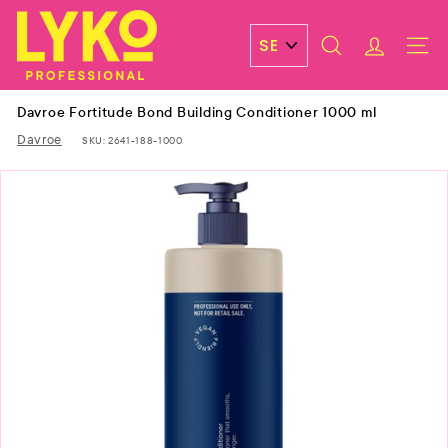
Skip
L
to
y
content
SEARCH
ACCOUN
SITE 
k
o
Davroe Fortitude Bond Building Conditioner 1000 ml
P
Davroe
SKU:
2641-188-1000
r
o
f
e
s
s
i
o
n
a
l