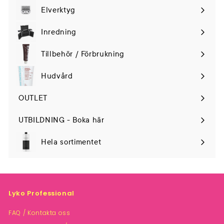
Elverktyg
Expand
submenu
Inredning
Tillbehör / Förbrukning
Hudvård
Expand
submenu
OUTLET
UTBILDNING - Boka här
Hela sortimentet
Lyko Professional
FAQ / Kontakta oss