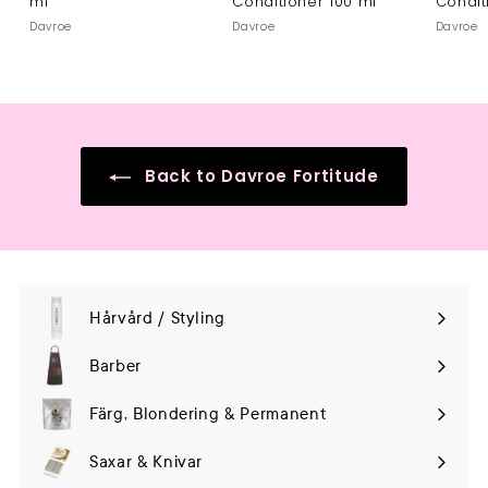
ml
Conditioner 100 ml
Condit
Davroe
Davroe
Davroe
Back to Davroe Fortitude
Hårvård / Styling
Expand
submenu
Barber
Färg, Blondering & Permanent
Saxar & Knivar