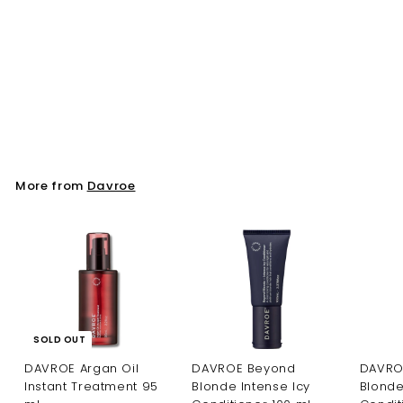
Davroe Fortitude
Bond Building
Conditioner 1000 ml
Davroe
More from
Davroe
SOLD OUT
DAVROE Argan Oil
DAVROE Beyond
DAVRO
Instant Treatment 95
Blonde Intense Icy
Blonde