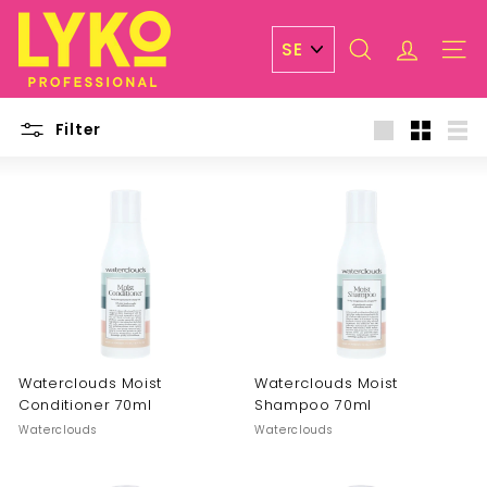
Skip
L
to
y
content
SEARCH
ACCOUN
SITE 
k
o
Filter
P
Large
Small
List
r
o
f
e
s
s
i
o
Waterclouds Moist
Waterclouds Moist
n
Conditioner 70ml
Shampoo 70ml
a
Waterclouds
Waterclouds
l