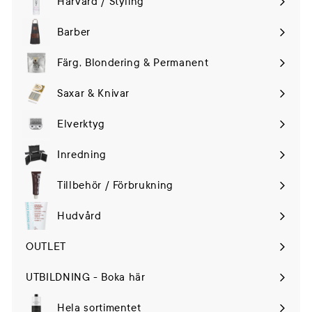
Hårvård / Styling
Expand
submenu
Barber
Färg, Blondering & Permanent
Saxar & Knivar
Elverktyg
Expand
submenu
Inredning
Tillbehör / Förbrukning
Hudvård
Expand
submenu
OUTLET
UTBILDNING - Boka här
Hela sortimentet